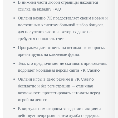
В нижней части любой страницы находится
ссылка на вкладку FAQ.
Онлайн казино 7К предоставляет своим новым и
постоянным клиентам большой выбор бонусов,
для получения части из которых даже не
требуется пополнять счет.
Программа дает ответы на несложные вопросы,
ориентируясь на ключевые фразы.
Тем, кто предпочитает не скачивать приложения,
подойдет мобильная версия сайта 7К Casino.
Онлайн игры в демо режиме в 7К Casino
бесплатно и без регистрации — отличная
возможность протестировать автоматы перед
игрой на деньги.
В виртуальном игорном заведении с акциями
действует непрерывная техслужба поддержка