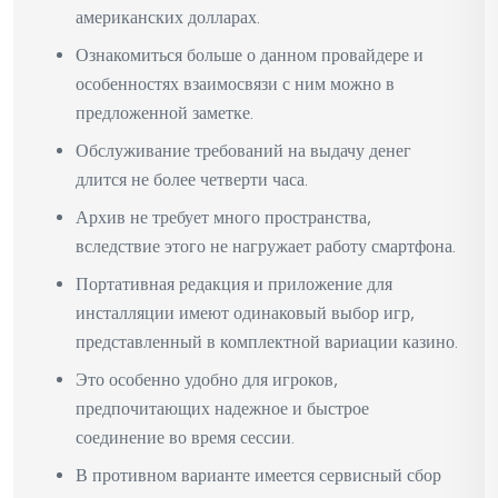
американских долларах.
Ознакомиться больше о данном провайдере и
особенностях взаимосвязи с ним можно в
предложенной заметке.
Обслуживание требований на выдачу денег
длится не более четверти часа.
Архив не требует много пространства,
вследствие этого не нагружает работу смартфона.
Портативная редакция и приложение для
инсталляции имеют одинаковый выбор игр,
представленный в комплектной вариации казино.
Это особенно удобно для игроков,
предпочитающих надежное и быстрое
соединение во время сессии.
В противном варианте имеется сервисный сбор