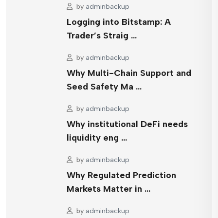
by
adminbackup
Logging into Bitstamp: A
Trader’s Straig …
by
adminbackup
Why Multi-Chain Support and
Seed Safety Ma …
by
adminbackup
Why institutional DeFi needs
liquidity eng …
by
adminbackup
Why Regulated Prediction
Markets Matter in …
by
adminbackup