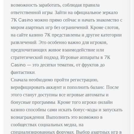
возможность заработать, соблюдая правила
ответственной игры. Зайти на официальное зеркало
7К Casino можно прямо сейчас и начать знакомство с
миром азартных игр без ограничений. Кроме слотов,
на сайте казино 7К представлены и другие категории
развлечений. Это особенно важно для игроков,
предпочитающих живое взаимодействие или
стратегический подход. Игровые аппараты в 7К
Casino — это десятки тематик, от фруктов до
фантастики.
Сначала необходимо пройти регистрацию,
верифицировать аккаунт и пополнить баланс. После
этого станут доступны все игровые автоматы и
бонусные программы. Кроме того игроки онлайн
казино способны сами искать бонус-коды и запускать
вознаграждения. Выполнить это возможно в
сообществах социальных медиа, на
специализированных форумах. Выбор азартных игр в