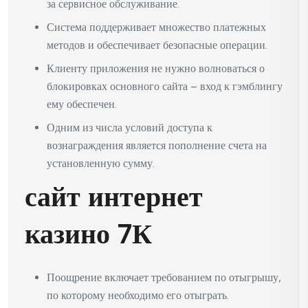
за сервисное обслуживание.
Система поддерживает множество платежных
методов и обеспечивает безопасные операции.
Клиенту приложения не нужно волноваться о
блокировках основного сайта – вход к гэмблингу
ему обеспечен.
Одним из числа условий доступа к
вознаграждения является пополнение счета на
установленную сумму.
сайт интернет
казино 7К
Поощрение включает требованием по отыгрышу,
по которому необходимо его отыграть.