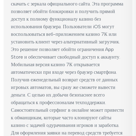
скачать с зеркала официального сайта. Эта программа
позволяет обойти блокировки и получить прямой
доступ к полному функционалу казино без
использования браузера. Пользователи iOS могут
воспользоваться веб-приложением казино 7К или
установить клиент через альтернативный загрузчик.
Это решение позволяет обойти ограничения App
Store и обеспечивает свободный доступ к аккаунту.
Мобильная версия казино 7К открывается
автоматически при входе через браузер смартфона.
Получив еженедельный возврат средств от данных
игровых автоматов, вы сразу же сможете вывести
деньги. С целью их добычи безопаснее всего
обращаться к профессионалам техподдержки.
Самостоятельный серфинг в онлайне может привести
к обманщикам, которые часто клонируют сайты
казино с задачей одурачивания игроков и заработка.
Для оформления заявки на перевод средств требуется