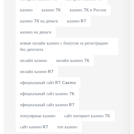
казино
казино 7К
казино 7К в России
казино 7К на деньги
казино R7
казино на деньги
новые онлайн казино с бонусом за регистрацию
без депозита
онлайн казино
онлайн казино 7К
онлайн казино R7
официальный сайт R7 Casino
официальный сайт казино 7К
официальный сайт казино R7
популярные казино
сайт интернет казино 7К
сайт казино R7
топ казино