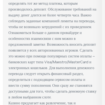
определять тот же метод платежа, которым
производилось депозит. Обслуживание требований на
выдачу денег длится не более четверти часа. Важно
соблюдать заданные компанией лимиты на переводы,
чтобы не возникало затруднений с их проведением.
Ознакомиться больше о данном провайдере и
особенностях взаимосвязи с ним можно в
предложенной заметке. Возможность вносить депозит
появляется у всех авторизованных игроков. Сделать
это можно при помощи популярных систем оплаты –
банковских карт типа Visa/Maestro/MasterCard и
электронных кошельков. Для выполнения денежного
перевода следует открыть финансовый раздел,
определиться с подходящим сервисом оплаты и
ввести сумму пополнения. Они сразу же становятся
доступными для того, чтобы сделать денежную ставку
в любом выбранном слоте.
Казино предлагает как развлечение, так и