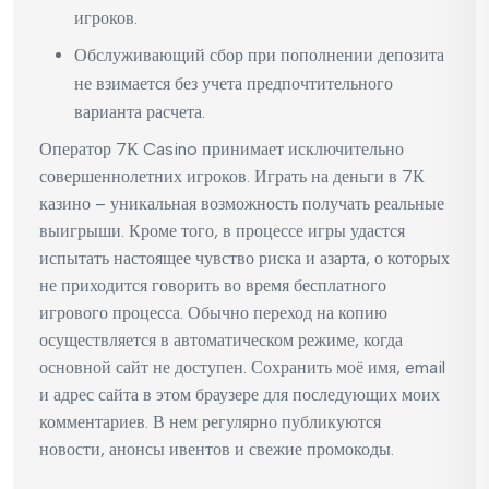
игроков.
Обслуживающий сбор при пополнении депозита
не взимается без учета предпочтительного
варианта расчета.
Оператор 7К Casino принимает исключительно
совершеннолетних игроков. Играть на деньги в 7К
казино – уникальная возможность получать реальные
выигрыши. Кроме того, в процессе игры удастся
испытать настоящее чувство риска и азарта, о которых
не приходится говорить во время бесплатного
игрового процесса. Обычно переход на копию
осуществляется в автоматическом режиме, когда
основной сайт не доступен. Сохранить моё имя, email
и адрес сайта в этом браузере для последующих моих
комментариев. В нем регулярно публикуются
новости, анонсы ивентов и свежие промокоды.