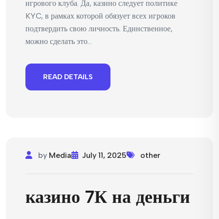
игрового клуба. Да, казино следует политике
KYC, в рамках которой обязует всех игроков
подтвердить свою личность. Единственное,
можно сделать это...
READ DETAILS
by
Media
July 11, 2025
other
казино 7К на деньги