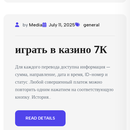
by
Media
July 11, 2025
general
играть в казино 7К
Для каждого перевода доступна информация —
сумма, направление, дата и время, ID-номер и
статус. Любой совершенный платеж можно
повторить одним нажатием на соответствующую
кнопку. История...
READ DETAILS