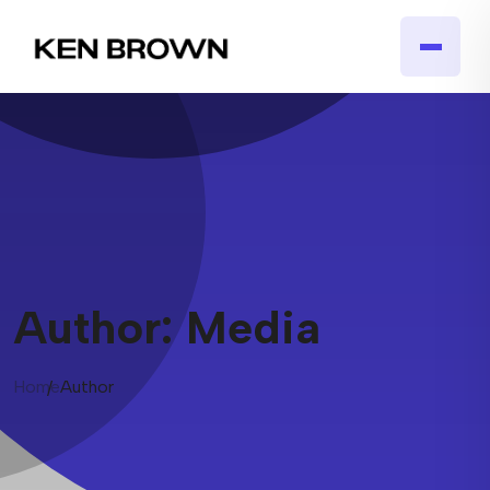
Author:
Media
Home
Author