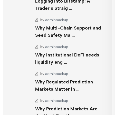
Logging into Bitstamp: A
Trader’s Straig …
by
adminbackup
Why Multi-Chain Support and
Seed Safety Ma …
by
adminbackup
Why institutional DeFi needs
liquidity eng …
by
adminbackup
Why Regulated Prediction
Markets Matter in …
by
adminbackup
Why Prediction Markets Are