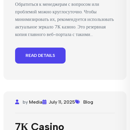
Обратиться к менеджерам с вопросом или
проблемой можно круглосуточно. Чтобы
минимизировать их, рекомендуется использовать
актуальное зеркало 7К казино. Это резервная
копия главного веб-портала с такими...
READ DETAILS
by
Media
July 11, 2025
Blog
7К Casino